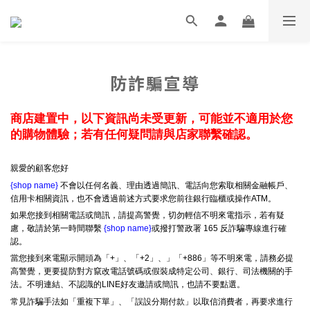
防詐騙宣導
商店建置中，以下資訊尚未受更新，可能並不適用於您
的購物體驗；若有任何疑問請與店家聯繫確認。
親愛的顧客您好
{shop name}
不會以任何名義、理由透過簡訊、電話向您索取相關金融帳戶、
信用卡相關資訊，也不會透過前述方式要求您前往銀行臨櫃或操作ATM。
如果您接到相關電話或簡訊，請提高警覺，切勿輕信不明來電指示，若有疑
慮，敬請於第一時間聯繫
{shop name}
或撥打警政署 165 反詐騙專線進行確
認。
當您接到來電顯示開頭為「+」、「+2」、」「+886」等不明來電，請務必提
高警覺，更要提防對方竄改電話號碼或假裝成特定公司、銀行、司法機關的手
法。不明連結、不認識的LINE好友邀請或簡訊，也請不要點選。
常見詐騙手法如「重複下單」、「誤設分期付款」以取信消費者，再要求進行