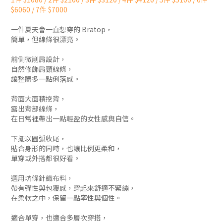
$6060 / 7件 $7000
一件夏天會一直想穿的 Bratop，
簡單，但線條很漂亮。
前側微削肩設計，
自然修飾肩頸線條，
讓整體多一點俐落感。
背面大面積挖背，
露出背部線條，
在日常裡帶出一點輕盈的女性感與自信。
下擺以圓弧收尾，
貼合身形的同時，也讓比例更柔和，
單穿或外搭都很好看。
選用坑條針織布料，
帶有彈性與包覆感，穿起來舒適不緊繃，
在柔軟之中，保留一點率性與個性。
適合單穿，也適合多層次穿搭，