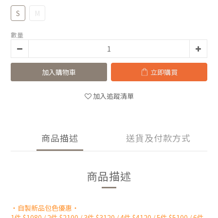
S
M
數量
加入購物車
立即購買
加入追蹤清單
商品描述
送貨及付款方式
商品描述
・
自製新品包色優惠
・
1件 $1080 / 2件 $2100 / 3件 $3120 / 4件 $4120 / 5件 $5100 / 6件