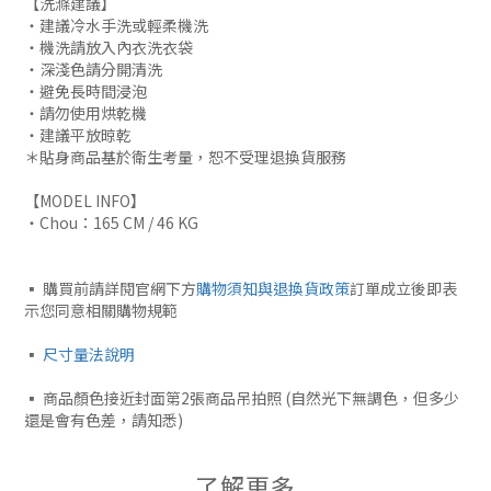
【洗滌建議】
・建議冷水手洗或輕柔機洗
・機洗請放入內衣洗衣袋
・深淺色請分開清洗
・避免長時間浸泡
・請勿使用烘乾機
・建議平放晾乾
＊貼身商品基於衛生考量，恕不受理退換貨服務
【MODEL INFO】
・Chou：165 CM / 46 KG
▪︎ 購買前請詳閱官網下方
購物須知與退換貨政策
訂單成立後即表
示您同意相關購物規範
▪︎
尺寸量法說明
▪︎ 商品顏色接近封面第2張商品吊拍照 (自然光下無調色，但多少
還是會有色差，請知悉)
了解更多