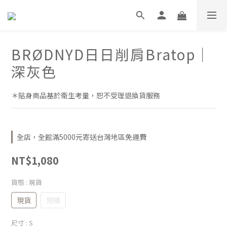
BRØDNYD日日削肩Bratop｜
深灰色
＊貼身商品基於衛生考量，恕不受理退換貨服務
全店，全館滿5000元寄送台灣地區免運費
NT$1,080
貨態
: 現貨
現貨
預購
尺寸
: S