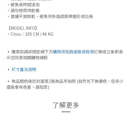
・避免長時間浸泡
・請勿使用烘乾機
・建議平放晾乾，避免吊掛造成肩帶變形或拉長
【MODEL INFO】
・Chou：165 CM / 46 KG
▪︎ 購買前請詳閱官網下方
購物須知與退換貨政策
訂單成立後即表
示您同意相關購物規範
▪︎
尺寸量法說明
▪︎ 商品顏色接近封面第2張商品吊拍照 (自然光下無調色，但多少
還是會有色差，請知悉)
了解更多