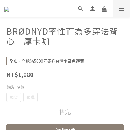
BRØDNYD率性而為多穿法背
心｜摩卡咖
全店，全館滿5000元寄送台灣地區免運費
NT$1,080
貨態
: 現貨
現貨
預購
售完