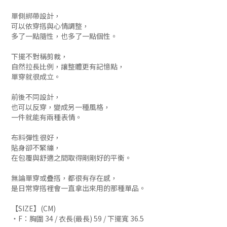
單側綁帶設計，
可以依穿搭與心情調整，
多了一點隨性，也多了一點個性。
下擺不對稱剪裁，
自然拉長比例，讓整體更有記憶點，
單穿就很成立。
前後不同設計，
也可以反穿，變成另一種風格，
一件就能有兩種表情。
布料彈性很好，
貼身卻不緊繃，
在包覆與舒適之間取得剛剛好的平衡。
無論單穿或疊搭，都很有存在感，
是日常穿搭裡會一直拿出來用的那種單品。
【SIZE】(CM)
・F：胸圍 34 / 衣長(最長) 59 / 下擺寬 36.5